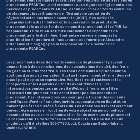
placement sont formulées et traitées par l’entremise de Services en
placements PEAK Inc., conformément aux exigences réglementaires.
Services en placements PEAK Inc. est un courtier en fonds communs
de placement inscrit auprès de l’Organisme canadien de
réglementation des investissements (OCRI). Ses activités
comprennent la distribution et la supervision de produits de
placement tels que les fonds communs de placement et les FNB. La
responsabilité de PEAK se limite uniquement aux produits de
placement qu’elle distribue. Tout autre service, y compris la
planification financière et l’assurance, est fourni par Alexandre
Villeneuve et n’engage pas la responsabilité de Services en
placements PEAK Inc.
Les placements dans des fonds communs de placement peuvent
donner lieu à des commissions, des commissions de suivi, des frais
de gestion et d’autres frais. Les fonds communs de placement ne
sont pas garantis, leur valeur fluctue fréquemment et le rendement
passé peut ne pas se reproduire. Veuillez lire attentivement le
prospectus et les Aperçus du fonds avant d’investir. Les
informations contenues sur ce site Web sont fournies à titre
informatif uniquement et ne constituent pas des conseils en
placement. Ces informations ne visent pas à fournir des conseils
spécifiques d’ordre financier, juridique, comptable ou fiscal et ne
doivent pas être utilisées à cette fin. Les décisions d’investissement
doivent être prises en fonction de votre situation personnelle, en
consultation avec un représentant en fonds communs de placement.
La responsabilité de Services en Placements PEAK se limite aux
produits qu’il distribue 305-7750, boul. Cousineau Saint-Hubert,
Québec, J3Z 0C8