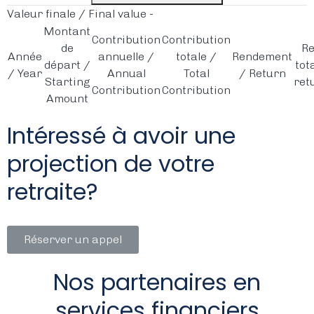
Valeur finale / Final value
-
Montant
Contribution
Contribution
de
R
Année
annuelle /
totale /
Rendement
départ /
tot
/ Year
Annual
Total
/ Return
Starting
ret
Contribution
Contribution
Amount
Intéressé à avoir une
projection de votre
retraite?
Réserver un appel
Nos partenaires en
services financiers