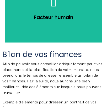
en compte votre personnalité telle que profil
de vie. Par ailleurs, un bon plan de retraite prendra
autres qui auront un impact sur votre espérance
Facteur humain
habitudes de vies sont 3 facteurs parmi plusieurs
Les antécédents familiaux, votre sexe et vos
Bilan de vos finances
Afin de pouvoir vous conseiller adéquatement pour vos
placements et la planification de votre retraite, nous
prendrons le temps de dresser ensemble un bilan de
vos finances. Par la suite, nous aurons une bien
meilleure idée des éléments sur lesquels nous pouvons
travailler.
Exemple d’éléments pour dresser un portrait de vos